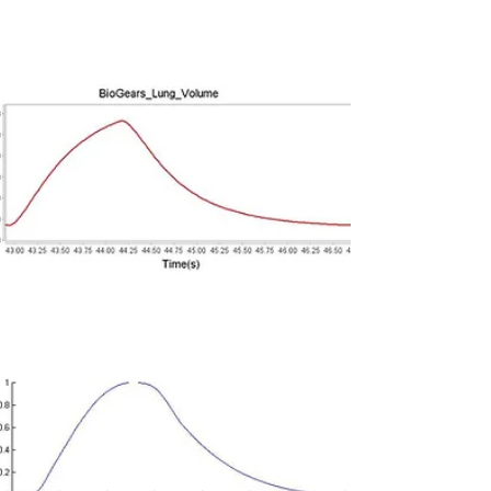
Hace 3 días, cuando lanzamos el proyecto
todavía no sabíamos cuál sería la respuesta
de la comunidad. En ningún momento
imaginamos crear...