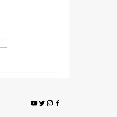
alización de OxyGEN,
a versión