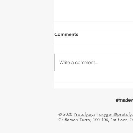
Comments
Write a comment...
¡Emergencia! Diseños contra
la COVID-19 en el Museo
del Diseño de Barcelona
#madew
© 2020
Protofy.xyz
|
oxygen@protofy.
C/ Ramon Turró, 100-104, 1st floor, 