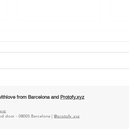
Agregando sensores a
Actu
OxyGEN de manera rápida y
nuev
barata
ithlove from Barcelona and
Protofy.xyz
xyz
2nd door - 08005 Barcelona |
@protofy_xyz