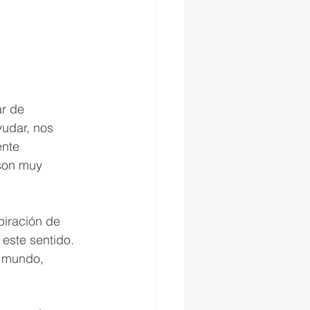
r de 
udar, nos 
nte 
son muy 
piración de 
este sentido. 
l mundo, 