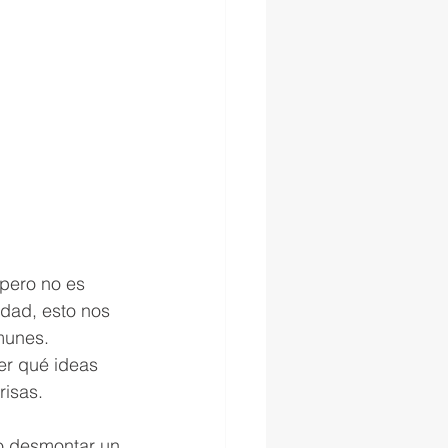
pero no es 
idad, esto nos 
munes. 
er qué ideas 
risas.
 o desmontar un 