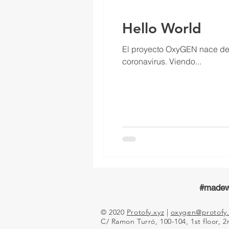
Hello World
El proyecto OxyGEN nace de 
coronavirus. Viendo...
#madew
© 2020
Protofy.xyz
|
oxygen@protofy.
C/ Ramon Turró, 100-104, 1st floor, 