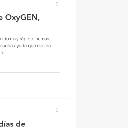
de OxyGEN,
ha ido muy rápido, hemos
 mucha ayuda que nos ha
n...
días de