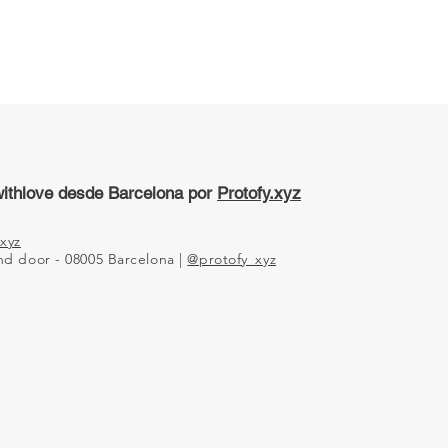
ithlove desde Barcelona por
Protofy.xyz
xyz
2nd door - 08005 Barcelona |
@protofy_xyz