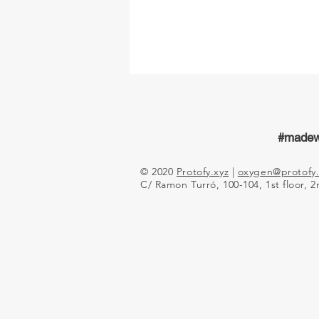
#madew
© 2020
Protofy.xyz
|
oxygen@protofy.
C/ Ramon Turró, 100-104, 1st floor, 